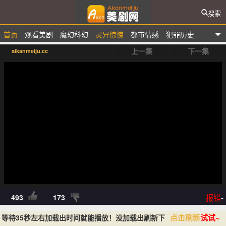
搜索
首页
观看美剧
魔幻科幻
灵异惊悚
都市情感
犯罪历史
爱看美剧网
上一集
下一集
aikanmeiju.cc
排行榜
报错
-
493
173
点击刷新
试试~
等待35秒左右加载出时间就能播放！没加载出刷新下