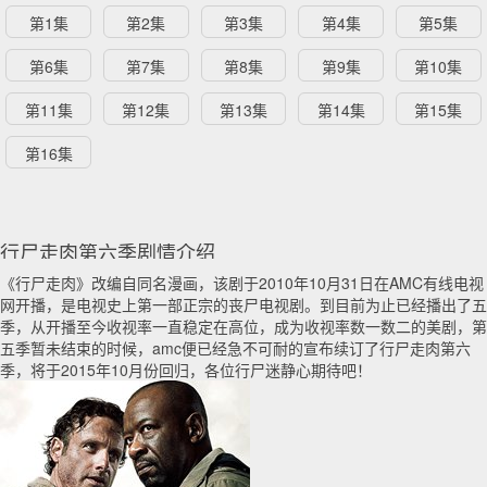
第1集
第2集
第3集
第4集
第5集
第6集
第7集
第8集
第9集
第10集
第11集
第12集
第13集
第14集
第15集
第16集
行尸走肉第六季剧情介绍
《行尸走肉》改编自同名漫画，该剧于2010年10月31日在AMC有线电视
网开播，是电视史上第一部正宗的丧尸电视剧。到目前为止已经播出了五
季，从开播至今收视率一直稳定在高位，成为收视率数一数二的美剧，第
五季暂未结束的时候，amc便已经急不可耐的宣布续订了行尸走肉第六
季，将于2015年10月份回归，各位行尸迷静心期待吧！