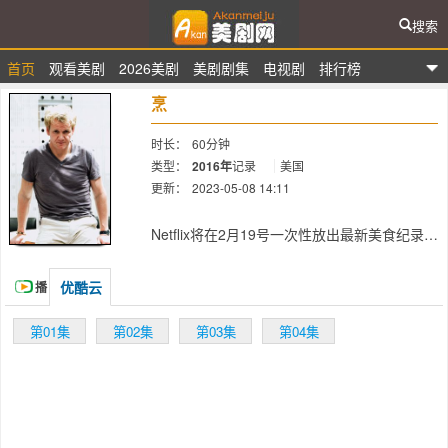
搜索
首页
观看美剧
2026美剧
美剧剧集
电视剧
排行榜
爱看美剧网
烹
时长：
60分钟
类型：
2016年
记录
美国
更新：
2023-05-08 14:11
简介：
Netflix将在2月19号一次性放出最新美食纪录
片《Cooked》。该套纪录片改编自畅销作家
Michael Pollan的同名书籍，并由曾获奥斯卡
优酷云
播
最佳长篇纪录片导演Alex Gibney执导。
Cooked共四集，将分别从火、水、空气和泥
放
第01集
第02集
第03集
第04集
土四个元素阐述和食物的关系。