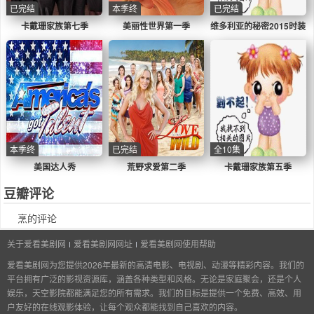
已完结
本季终
已完结
卡戴珊家族第七季
美丽性世界第一季
维多利亚的秘密2015时装
秀
本季终
已完结
全10集
美国达人秀
荒野求爱第二季
卡戴珊家族第五季
豆瓣评论
烹的评论
关于爱看美剧网
爱看美剧网网址
爱看美剧网使用帮助
爱看美剧网为您提供2026年最新的高清电影、电视剧、动漫等精彩内容。我们的
平台拥有广泛的影视资源库，涵盖各种类型和风格。无论是家庭聚会，还是个人
娱乐，天空影院都能满足您的所有需求。我们的目标是提供一个免费、高效、用
户友好的在线观影体验，让每个观众都能找到自己喜欢的内容。