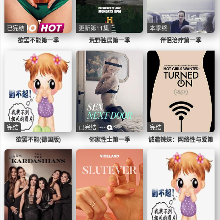
已完结
更新第11集
本季终
欲罢不能第一季
荒野独居第一季
伴侣治疗第一季
完结
已完结
完结
欲罢不能(德国版)
邻家性士第一季
诚邀辣妹：网络性与爱第
一季