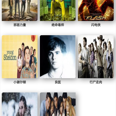
邪恶力量
绝命毒师
闪电侠
小谢尔顿
良医
行尸走肉