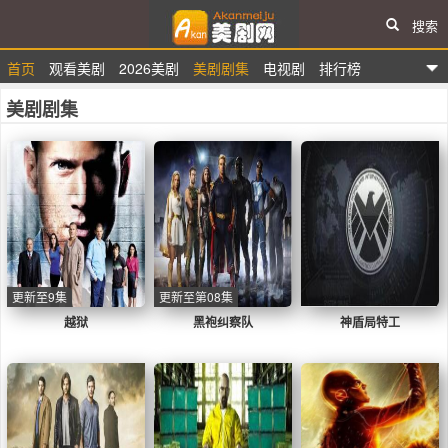
搜索
首页
观看美剧
2026美剧
美剧剧集
电视剧
排行榜
爱看美剧网
美剧剧集
更新至9集
更新至第08集
越狱
黑袍纠察队
神盾局特工