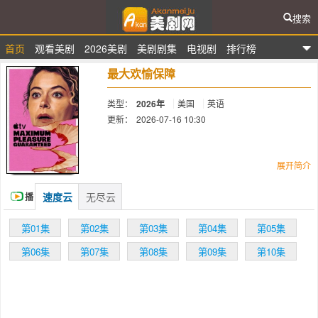
搜索
首页
观看美剧
2026美剧
美剧剧集
电视剧
排行榜
爱看美剧网
最大欢愉保障
类型：
2026年
美国
英语
更新：
2026-07-16 10:30
简介：
展开简介
速度云
无尽云
播
刚离婚、带着娃的女子Paula陷入了勒
索、谋杀和青少年足球的“兔子洞”，她确信自
放
第01集
第02集
第03集
第04集
第05集
己见证了一场犯罪，同时挣扎于争夺孩子的监
护权和身份危机。为此，Paula开始自行调查
第06集
第07集
第08集
第09集
第10集
案件，可能会揭露一场更大的阴谋，也是她重
建自己的家庭和自我的关键。