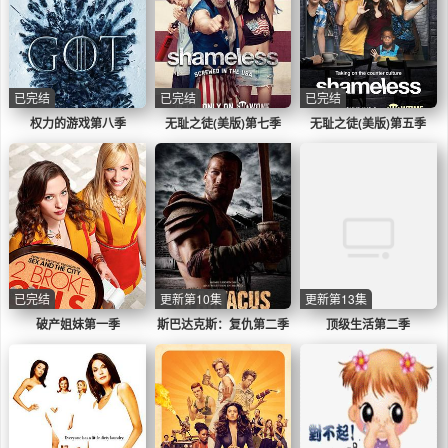
已完结
已完结
已完结
权力的游戏第八季
无耻之徒(美版)第七季
无耻之徒(美版)第五季
已完结
更新第10集
更新第13集
破产姐妹第一季
斯巴达克斯：复仇第二季
顶级生活第二季