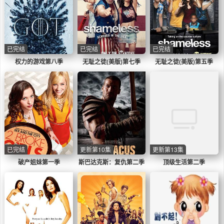
已完结
已完结
已完结
权力的游戏第八季
无耻之徒(美版)第七季
无耻之徒(美版)第五季
已完结
更新第10集
更新第13集
破产姐妹第一季
斯巴达克斯：复仇第二季
顶级生活第二季