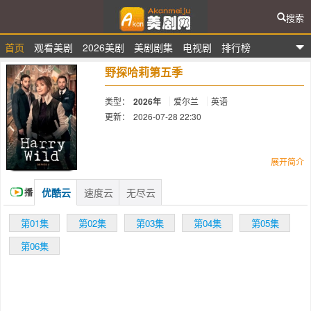
搜索
首页
观看美剧
2026美剧
美剧剧集
电视剧
排行榜
爱看美剧网
野探哈莉第五季
类型：
2026年
爱尔兰
英语
更新：
2026-07-28 22:30
简介：
展开简介
优酷云
速度云
无尽云
播
Acorn TV has renewed its Irish mystery
series Harry Wild for a fifth season, star and
放
第01集
第02集
第03集
第04集
第05集
executive producer Jane Seymour has
confirmed.
第06集