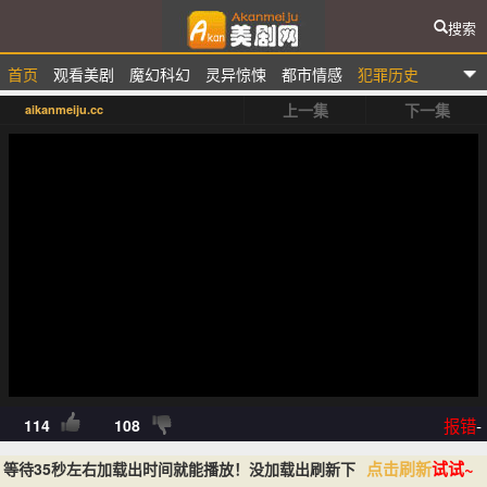
搜索
首页
观看美剧
魔幻科幻
灵异惊悚
都市情感
犯罪历史
爱看美剧网
上一集
下一集
aikanmeiju.cc
排行榜
报错
-
114
108
点击刷新
试试~
等待35秒左右加载出时间就能播放！没加载出刷新下