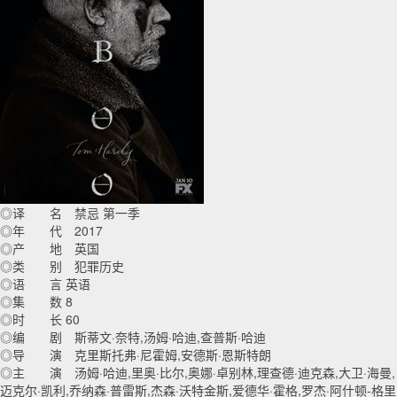
◎译 名 禁忌 第一季
◎年 代 2017
◎产 地 英国
◎类 别 犯罪历史
◎语 言 英语
◎集 数 8
◎时 长 60
◎编 剧 斯蒂文·奈特,汤姆·哈迪,查普斯·哈迪
◎导 演 克里斯托弗·尼霍姆,安德斯·恩斯特朗
◎主 演 汤姆·哈迪,里奥·比尔,奥娜·卓别林,理查德·迪克森,大卫·海曼,
迈克尔·凯利,乔纳森·普雷斯,杰森·沃特金斯,爱德华·霍格,罗杰·阿什顿-格里