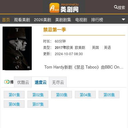
搜索
首页
观看美剧
2026美剧
美剧剧集
电视剧
排行榜
爱看美剧网
禁忌第一季
时长：
60分钟
类型：
2017年
欧美
欧美剧
英国
英语
更新：
2024-10-07 08:30
简介：
Tom Hardy新剧《禁忌 Taboo》由BBC One
和FX共同制作，Michael Kelly和Jonathan
Pryce加盟本剧。本剧是Hardy在《浴血黑帮
优酷云
速度云
无尽云
播
Peaky Blinders》和《Locke》之后和Steven
Knight的又一次合作。 Hardy 将在本剧中饰演
放
第01集
第02集
第03集
第04集
第05集
James Keziah Delaney，1814年的他发现在
非洲生活十年之后，他父亲留给自己一笔神秘
第06集
第07集
的遗产；后来被误解他的人带入发动了战争，
他又发现自己与东印度公司呈现对峙的状态，
同时在英美两个参战国之间进行着一个危险的
游戏。