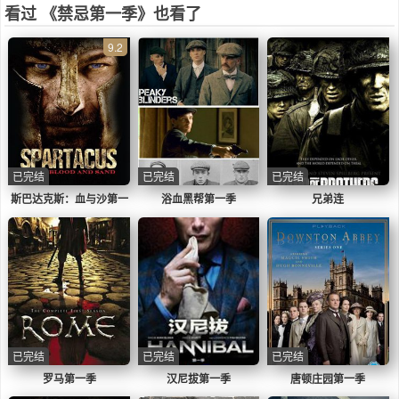
看过 《禁忌第一季》也看了
9.2
已完结
已完结
已完结
斯巴达克斯：血与沙第一
浴血黑帮第一季
兄弟连
季
已完结
已完结
已完结
罗马第一季
汉尼拔第一季
唐顿庄园第一季