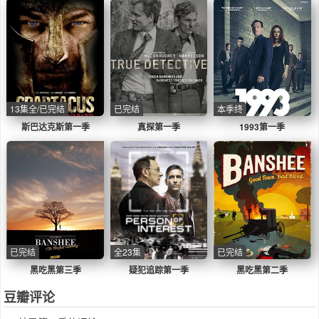
13集全/已完结
已完结
本季终
斯巴达克斯第一季
真探第一季
1993第一季
已完结
全23集
已完结
黑吃黑第三季
疑犯追踪第一季
黑吃黑第二季
豆瓣评论