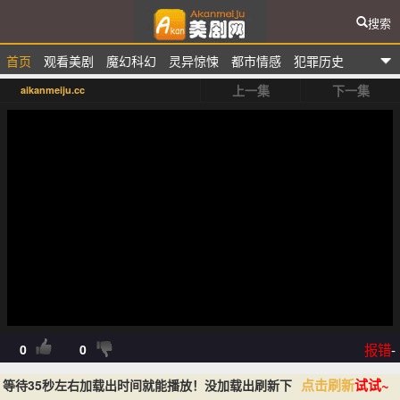
搜索
首页
观看美剧
魔幻科幻
灵异惊悚
都市情感
犯罪历史
爱看美剧网
上一集
下一集
aikanmeiju.cc
排行榜
报错
-
0
0
点击刷新
试试~
等待35秒左右加载出时间就能播放！没加载出刷新下