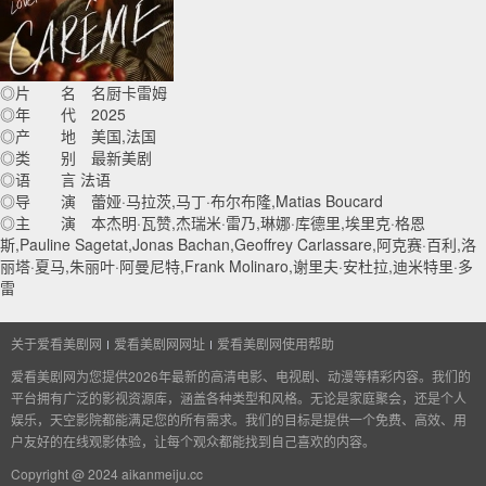
◎片 名 名厨卡雷姆
◎年 代 2025
◎产 地 美国,法国
◎类 别 最新美剧
◎语 言 法语
◎导 演 蕾娅·马拉茨,马丁·布尔布隆,Matias Boucard
◎主 演 本杰明·瓦赞,杰瑞米·雷乃,琳娜·库德里,埃里克·格恩
斯,Pauline Sagetat,Jonas Bachan,Geoffrey Carlassare,阿克赛·百利,洛
丽塔·夏马,朱丽叶·阿曼尼特,Frank Molinaro,谢里夫·安杜拉,迪米特里·多
雷
关于爱看美剧网
爱看美剧网网址
爱看美剧网使用帮助
爱看美剧网为您提供2026年最新的高清电影、电视剧、动漫等精彩内容。我们的
平台拥有广泛的影视资源库，涵盖各种类型和风格。无论是家庭聚会，还是个人
娱乐，天空影院都能满足您的所有需求。我们的目标是提供一个免费、高效、用
户友好的在线观影体验，让每个观众都能找到自己喜欢的内容。
Copyright @ 2024 aikanmeiju.cc