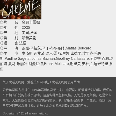
◎片 名 名厨卡雷姆
◎年 代 2025
◎产 地 美国,法国
◎类 别 最新美剧
◎语 言 法语
◎导 演 蕾娅·马拉茨,马丁·布尔布隆,Matias Boucard
◎主 演 本杰明·瓦赞,杰瑞米·雷乃,琳娜·库德里,埃里克·格恩
斯,Pauline Sagetat,Jonas Bachan,Geoffrey Carlassare,阿克赛·百利,洛
丽塔·夏马,朱丽叶·阿曼尼特,Frank Molinaro,谢里夫·安杜拉,迪米特里·多
雷
关于爱看美剧网
爱看美剧网网址
爱看美剧网使用帮助
爱看美剧网为您提供2026年最新的高清电影、电视剧、动漫等精彩内容。我们的
平台拥有广泛的影视资源库，涵盖各种类型和风格。无论是家庭聚会，还是个人
娱乐，天空影院都能满足您的所有需求。我们的目标是提供一个免费、高效、用
户友好的在线观影体验，让每个观众都能找到自己喜欢的内容。
Copyright @ 2024 aikanmeiju.cc