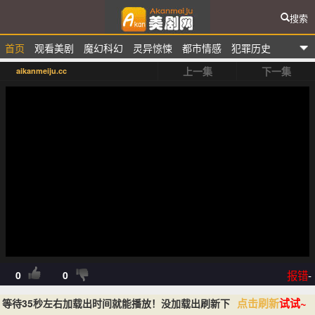
搜索
首页
观看美剧
魔幻科幻
灵异惊悚
都市情感
犯罪历史
爱看美剧网
上一集
下一集
aikanmeiju.cc
排行榜
报错
-
0
0
点击刷新
试试~
等待35秒左右加载出时间就能播放！没加载出刷新下