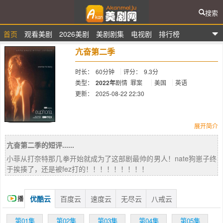
搜索
首页
观看美剧
2026美剧
美剧剧集
电视剧
排行榜
爱看美剧网
亢奋第二季
时长：
60分钟
评分：
9.3分
类型：
2022年
剧情
罪案
美国
英语
更新：
2025-08-22 22:30
简介：
展开简介
亢奋第二季的短评......
HBO宣布续订少年题材剧《#迷醉#Euphoria》
小菲从打奈特那几拳开始就成为了这部剧最帅的男人！nate狗崽子终
第二季。讲述在一群青少年试图通过毒品﹑性
于挨揍了，还是被fez打的！！！！！！！！！
爱和暴力来逃避现实，以应对无法确定的未
来。
优酷云
百度云
速度云
无尽云
八戒云
播
放
第01集
第02集
第03集
第04集
第05集