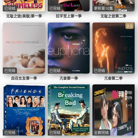
已完结
已完结
更新第10集
无耻之徒(美版)第一季
拉字至上第一季
无耻之徒第二季
9.3
已完结
已完结
已完结
应召女友第一季
亢奋第一季
亢奋第二季
已完结
已完结
全剧完结