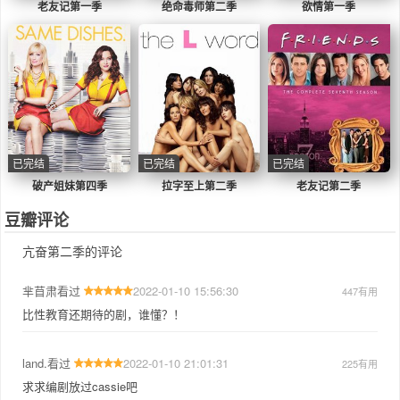
老友记第一季
绝命毒师第二季
欲情第一季
已完结
已完结
已完结
破产姐妹第四季
拉字至上第二季
老友记第二季
豆瓣评论
亢奋第二季的评论
芈苜肃
看过
2022-01-10 15:56:30
447
有用
比性教育还期待的剧，谁懂？！
land.
看过
2022-01-10 21:01:31
225
有用
求求编剧放过cassie吧