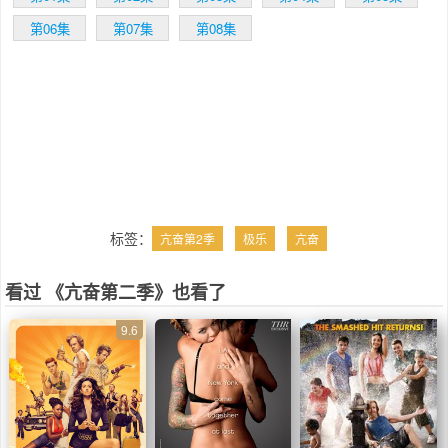
第06集
第07集
第08集
标签：
亢奋第2季
极乐
亢奋
看过 《亢奋第二季》也看了
9.6