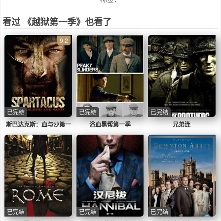
看过 《越狱第一季》也看了
9.2
已完结
已完结
已完结
斯巴达克斯：血与沙第一
浴血黑帮第一季
兄弟连
季
已完结
已完结
已完结