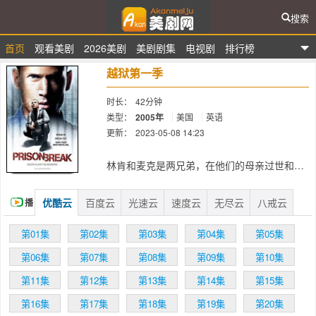
搜索
首页
观看美剧
2026美剧
美剧剧集
电视剧
排行榜
爱看美剧网
越狱第一季
时长：
42分钟
类型：
2005年
美国
英语
更新：
2023-05-08 14:23
简介：
林肯和麦克是两兄弟，在他们的母亲过世和父
亲失踪之后，他们就互相照顾，相依为命。林
肯和麦克在天资方面有着天壤之别，哥哥林肯
优酷云
百度云
光速云
速度云
无尽云
八戒云
播
平凡‘庸碌无为，是个街头小混混，而弟弟从小
学习就很优秀，人也很聪明。但是在父母双双
放
第01集
第02集
第03集
第04集
第05集
都不在的时候一直是哥哥照顾着弟弟，虽然林
肯是个街头混混，但是他却瞒着弟弟借了9万
第06集
第07集
第08集
第09集
第10集
元的高利贷，并且谎称说是母亲的保险。弟弟
麦克就是凭着这笔钱成功的成了一名出色的建
第11集
第12集
第13集
第14集
第15集
筑结构工程师，并且成为了上层社会的人。
第16集
第17集
第18集
第19集
第20集
林肯为了偿还高额的高利贷，被迫去枪杀一个