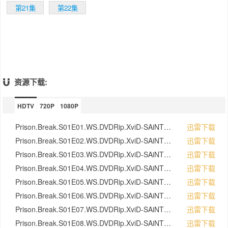
人，但当林肯已经做好准备按原计划来到停车
第21集
第22集
场的时候，发现所要射杀的人早已中枪身亡，
麦克马上意识到自己被陷害了，他急忙的回了
家，警察很迅速的就在他家把林肯抓住了，被
冤枉的林肯无奈的发现，一切的迹象都表明，
凶手就是自己。也许你也喜欢《纽约警察故事
第一季》。 麦克最后在好友那里获知了自己
哥哥的事情后相信哥哥是被害的，而他坚信幕
资源下载:
后的主使很可能就是政府高官，在尝试了各种
方法后能无力救自己的哥哥后，麦克突然想起
自己曾经对关押林肯的狐狸监狱进行过改造工
HDTV
720P
1080P
作，监狱的整套设计图纸都在自己的手里。更
多精彩美剧请继续关注美剧天堂 于是麦克经
Prison.Break.S01E01.WS.DVDRip.XviD-SAiNTS.avi
迅雷下载
过一年多的时间准备，把监狱的地图和相关信
Prison.Break.S01E02.WS.DVDRip.XviD-SAiNTS.avi
迅雷下载
息全部以纹身的方式刻在自己的身上，并且故
Prison.Break.S01E03.WS.DVDRip.XviD-SAiNTS.avi
迅雷下载
意犯罪进入了狐狸监狱，他要凭自己救出被陷
害而被判了死刑的哥哥......
Prison.Break.S01E04.WS.DVDRip.XviD-SAiNTS.avi
迅雷下载
Prison.Break.S01E05.WS.DVDRip.XviD-SAiNTS.avi
迅雷下载
Prison.Break.S01E06.WS.DVDRip.XviD-SAiNTS.avi
迅雷下载
Prison.Break.S01E07.WS.DVDRip.XviD-SAiNTS.avi
迅雷下载
Prison.Break.S01E08.WS.DVDRip.XviD-SAiNTS.avi
迅雷下载