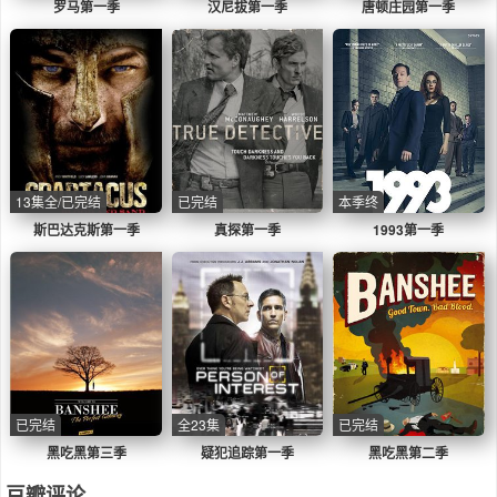
罗马第一季
汉尼拔第一季
唐顿庄园第一季
13集全/已完结
已完结
本季终
斯巴达克斯第一季
真探第一季
1993第一季
已完结
全23集
已完结
黑吃黑第三季
疑犯追踪第一季
黑吃黑第二季
豆瓣评论