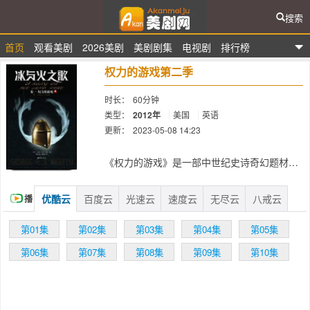
搜索
首页
观看美剧
2026美剧
美剧剧集
电视剧
排行榜
爱看美剧网
权力的游戏第二季
时长：
60分钟
类型：
2012年
美国
英语
更新：
2023-05-08 14:23
简介：
《权力的游戏》是一部中世纪史诗奇幻题材的
电视连续剧。该剧以美国作家乔治·R·R·马丁的
奇幻巨作《冰与火之歌》七部曲为基础改编创
优酷云
百度云
光速云
速度云
无尽云
八戒云
播
作。 艾德·史塔克（肖恩·宾 Sean Bean 饰）
死后，其属臣拥戴他的长子罗柏·史塔克（理查
放
第01集
第02集
第03集
第04集
第05集
德·麦登 Richard Madden 饰）为北境之王。由
罗柏·史塔克率领的北境大军与兰尼斯特实力相
第06集
第07集
第08集
第09集
第10集
互对峙，蓝礼的南境雄兵则不断朝君临开拔，
还有动向不明的史坦尼斯，以及西北黑海之上
的铁群岛诸民。戍守北疆的守夜人与境外蛮族
一决生死。龙之母丹妮莉丝（艾米莉亚·克拉克