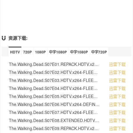
（Ezekiel）登场，双方必然会形成激烈的矛盾
冲突。恶劣环境下求生存是第一法则，瑞克、
弩哥等人趁乱东山再起[2] 。瑞克会率领山顶
寨、神之国等组织的联军对救世军发起进攻，
毕竟尼根这个大反派杀死了瑞克的好友，而且
还极度威胁到瑞克他们的生存，大战不可避免
[5] 。
资源下载:
HDTV
720P
1080P
中字1080P
中字1080P
中字720P
The.Walking.Dead.S07E01.REPACK.HDTV.x264-KILLERS.mkv
迅雷下载
The.Walking.Dead.S07E02.HDTV.x264-FLEET.mkv
迅雷下载
The.Walking.Dead.S07E03.HDTV.x264-FLEET.mkv
迅雷下载
The.Walking.Dead.S07E04.HDTV.x264-FLEET.mkv
迅雷下载
The.Walking.Dead.S07E05.HDTV.x264-FLEET.mkv
迅雷下载
The.Walking.Dead.S07E06.HDTV.x264-DEFiNE.mkv
迅雷下载
The.Walking.Dead.S07E07.HDTV.x264-FLEET.mkv
迅雷下载
The.Walking.Dead.S07E08.EXTENDED.HDTV.x264-FLEET.mkv
迅雷下载
The.Walking.Dead.S07E09.REPACK.HDTV.x264-SVA.mkv
迅雷下载