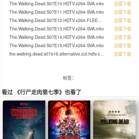
The.Walking.Dead.S07E10.HDTV.x264-SVA.mkv
迅雷下载
The.Walking.Dead.S07E11.HDTV.x264-SVA.mkv
迅雷下载
The.Walking.Dead.S07E12.HDTV.x264-FLEET.mkv
迅雷下载
The.Walking.Dead.S07E13.HDTV.x264-SVA.mkv
迅雷下载
The.Walking.Dead.S07E14.HDTV.x264-SVA.mkv
迅雷下载
The.Walking.Dead.S07E15.HDTV.x264-SVA.mkv
迅雷下载
the.walking.dead.s07e16.alternative.cut.hdtv.x264-w4f.mkv
迅雷下载
标签：
看过 《行尸走肉第七季》也看了