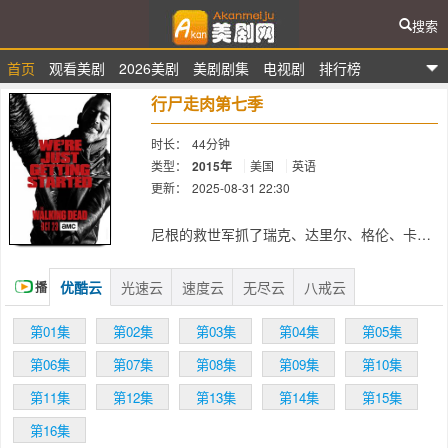
搜索
首页
观看美剧
2026美剧
美剧剧集
电视剧
排行榜
爱看美剧网
行尸走肉第七季
时长：
44分钟
类型：
2015年
美国
英语
更新：
2025-08-31 22:30
简介：
尼根的救世军抓了瑞克、达里尔、格伦、卡
尔、玛姬、米琼恩、萨沙、亚伯拉罕、罗西
塔、尤金、亚伦共11名瑞克团成员，并杀死了
优酷云
光速云
速度云
无尽云
八戒云
播
亚伯拉罕、格伦，此事余波影响到了“救世主”
与几个团队之间的冲撞。 第七季局势非常混
放
第01集
第02集
第03集
第04集
第05集
乱，多方冲突逐步展开[3] 。随着尼根掌握主
权，剧情呈现出一个全新的开始，与之前的剧
第06集
第07集
第08集
第09集
第10集
情感觉会完全不同。瑞克团的成员们处在他们
此前从没经历过的处境中，他们会处在超级弱
第11集
第12集
第13集
第14集
第15集
势的地位，饱受迫害[4] 。 瑞克、弩哥等人经
第16集
历了尼根的残酷统治之后，新势力以西结