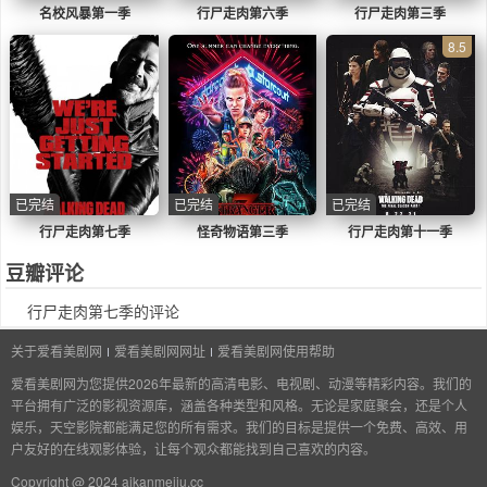
名校风暴第一季
行尸走肉第六季
行尸走肉第三季
8.5
已完结
已完结
已完结
行尸走肉第七季
怪奇物语第三季
行尸走肉第十一季
豆瓣评论
行尸走肉第七季的评论
关于爱看美剧网
爱看美剧网网址
爱看美剧网使用帮助
爱看美剧网为您提供2026年最新的高清电影、电视剧、动漫等精彩内容。我们的
平台拥有广泛的影视资源库，涵盖各种类型和风格。无论是家庭聚会，还是个人
娱乐，天空影院都能满足您的所有需求。我们的目标是提供一个免费、高效、用
户友好的在线观影体验，让每个观众都能找到自己喜欢的内容。
Copyright @ 2024 aikanmeiju.cc