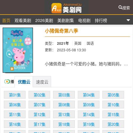
搜索
首页
观看美剧
2026美剧
美剧剧集
电视剧
排行榜
爱看美剧网
小猪佩奇第八季
类型：
2021年
英国
国语
更新：
2023-05-08 13:30
简介：
小猪佩奇是一个可爱的小猪。她与猪妈妈，猪
爸爸，和弟弟乔治生活在一起，佩奇最喜欢做
的事情是玩游戏、化妆游戏、郊游，以及在小
泥坑里快乐的跳上跳下！
优酷云
速度云
播
放
第01集
第02集
第03集
第04集
第05集
第06集
第07集
第08集
第09集
第10集
第11集
第12集
第13集
第14集
第15集
第16集
第17集
第18集
第19集
第20集