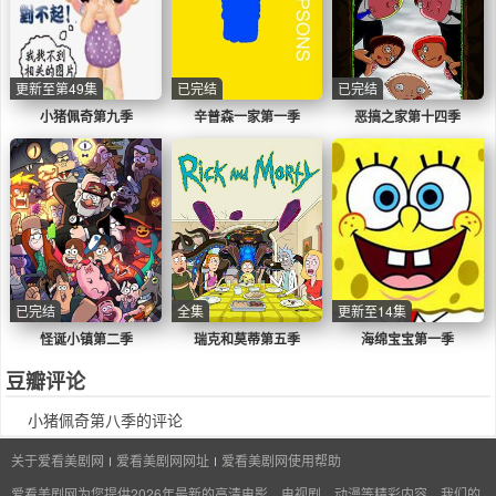
更新至第49集
已完结
已完结
小猪佩奇第九季
辛普森一家第一季
恶搞之家第十四季
已完结
全集
更新至14集
怪诞小镇第二季
瑞克和莫蒂第五季
海绵宝宝第一季
豆瓣评论
小猪佩奇第八季的评论
关于爱看美剧网
爱看美剧网网址
爱看美剧网使用帮助
爱看美剧网为您提供2026年最新的高清电影、电视剧、动漫等精彩内容。我们的