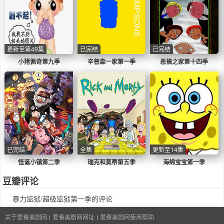
更新至第49集
已完结
已完结
小猪佩奇第九季
辛普森一家第一季
恶搞之家第十四季
已完结
全集
更新至14集
怪诞小镇第二季
瑞克和莫蒂第五季
海绵宝宝第一季
豆瓣评论
暴力监狱/超级监狱第一季的评论
关于爱看美剧网
爱看美剧网网址
爱看美剧网使用帮助