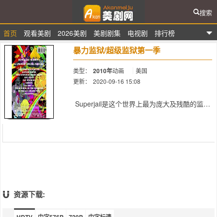
搜索
首页
观看美剧
2026美剧
美剧剧集
电视剧
排行榜
爱看美剧网
暴力监狱/超级监狱第一季
类型：
2010年
动画
美国
更新：
2020-09-16 15:08
简介：
Superjail是这个世界上最为庞大及残酷的监
狱，它被建造了一座活火山上。这里每天都会
发生骚乱与谋杀，却无人能够逃离这里
资源下载: