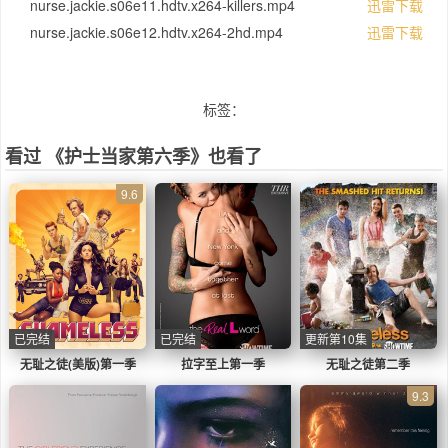
nurse.jackie.s06e11.hdtv.x264-killers.mp4
迅雷下载
nurse.jackie.s06e12.hdtv.x264-2hd.mp4
迅雷下载
标签：
看过 《护士当家第六季》也看了
9.6
已完结
已完结
更新第10集
无耻之徒(美版)第一季
拉字至上第一季
无耻之徒第二季
9.3